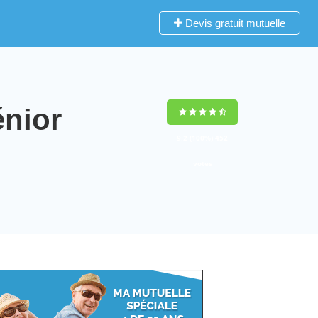
Devis gratuit mutuelle
nior
9,2
(100%)
452
votes