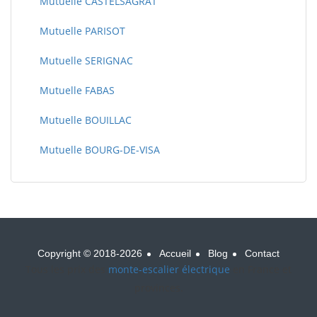
Mutuelle CASTELSAGRAT
Mutuelle PARISOT
Mutuelle SERIGNAC
Mutuelle FABAS
Mutuelle BOUILLAC
Mutuelle BOURG-DE-VISA
Copyright © 2018-2026
Accueil
Blog
Contact
Tous les prix des
monte-escalier électrique
en France et
provinces.