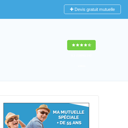
Devis gratuit mutuelle
9,2
(100%)
242
votes