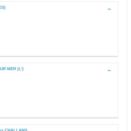
ES)
UR MER (L')
raux CHALLANS