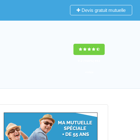
Devis gratuit mutuelle
9,2
(100%)
452
votes