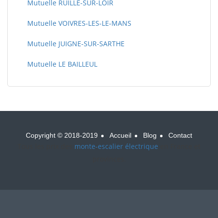
Mutuelle RUILLE-SUR-LOIR
Mutuelle VOIVRES-LES-LE-MANS
Mutuelle JUIGNE-SUR-SARTHE
Mutuelle LE BAILLEUL
Copyright © 2018-2019
Accueil
Blog
Contact
Tous les prix des
monte-escalier électrique
en France et
provinces.