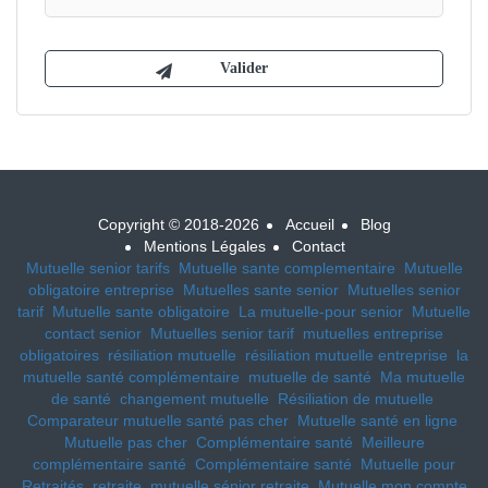
Copyright © 2018-2026
Accueil
Blog
Mentions Légales
Contact
Mutuelle senior tarifs
Mutuelle sante complementaire
Mutuelle
obligatoire entreprise
Mutuelles sante senior
Mutuelles senior
tarif
Mutuelle sante obligatoire
La mutuelle-pour senior
Mutuelle
contact senior
Mutuelles senior tarif
mutuelles entreprise
obligatoires
résiliation mutuelle
résiliation mutuelle entreprise
la
mutuelle santé complémentaire
mutuelle de santé
Ma mutuelle
de santé
changement mutuelle
Résiliation de mutuelle
Comparateur mutuelle santé pas cher
Mutuelle santé en ligne
Mutuelle pas cher
Complémentaire santé
Meilleure
complémentaire santé
Complémentaire santé
Mutuelle pour
Retraités, retraite, mutuelle sénior retraite
Mutuelle mon compte