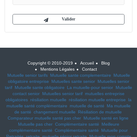
Copyright © 2010-2019
Accueil
Blog
Mentions Légales
Contact
Mutuelle senior tarifs
Mutuelle sante complementaire
Mutuelle
obligatoire entreprise
Mutuelles sante senior
Mutuelles senior
tarif
Mutuelle sante obligatoire
La mutuelle-pour senior
Mutuelle
contact senior
Mutuelles senior tarif
mutuelles entreprise
obligatoires
résiliation mutuelle
résiliation mutuelle entreprise
la
mutuelle santé complémentaire
mutuelle de santé
Ma mutuelle
de santé
changement mutuelle
Résiliation de mutuelle
Comparateur mutuelle santé pas cher
Mutuelle santé en ligne
Mutuelle pas cher
Complémentaire santé
Meilleure
complémentaire santé
Complémentaire santé
Mutuelle pour
Retraités, retraite, mutuelle sénior retraite
Mutuelle mon compte