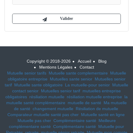
Copyright © 2018-2026
Accueil
Blog
Mentions Légales
Contact
Mutuelle senior tarifs
Mutuelle sante complementaire
Mutuelle
obligatoire entreprise
Mutuelles sante senior
Mutuelles senior
tarif
Mutuelle sante obligatoire
La mutuelle-pour senior
Mutuelle
contact senior
Mutuelles senior tarif
mutuelles entreprise
obligatoires
résiliation mutuelle
résiliation mutuelle entreprise
la
mutuelle santé complémentaire
mutuelle de santé
Ma mutuelle
de santé
changement mutuelle
Résiliation de mutuelle
Comparateur mutuelle santé pas cher
Mutuelle santé en ligne
Mutuelle pas cher
Complémentaire santé
Meilleure
complémentaire santé
Complémentaire santé
Mutuelle pour
Retraités, retraite, mutuelle sénior retraite
Mutuelle mon compte