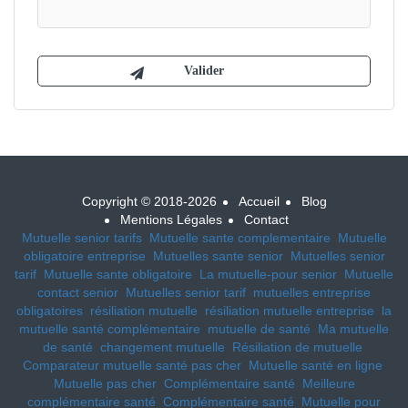
Copyright © 2018-2026
Accueil
Blog
Mentions Légales
Contact
Mutuelle senior tarifs
Mutuelle sante complementaire
Mutuelle
obligatoire entreprise
Mutuelles sante senior
Mutuelles senior
tarif
Mutuelle sante obligatoire
La mutuelle-pour senior
Mutuelle
contact senior
Mutuelles senior tarif
mutuelles entreprise
obligatoires
résiliation mutuelle
résiliation mutuelle entreprise
la
mutuelle santé complémentaire
mutuelle de santé
Ma mutuelle
de santé
changement mutuelle
Résiliation de mutuelle
Comparateur mutuelle santé pas cher
Mutuelle santé en ligne
Mutuelle pas cher
Complémentaire santé
Meilleure
complémentaire santé
Complémentaire santé
Mutuelle pour