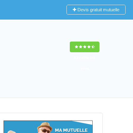
Devis gratuit mutuelle
9,2
(100%)
242
votes