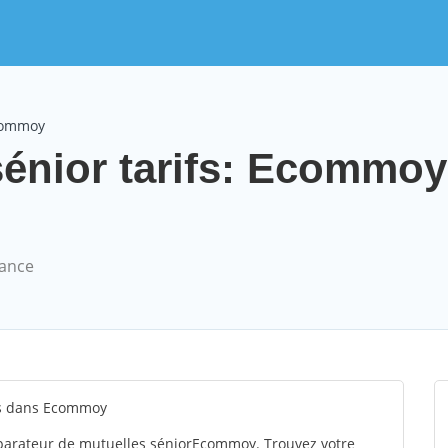
Ecommoy
sénior tarifs: Ecommoy
rance
fs dans Ecommoy
parateur de mutuelles séniorEcommoy. Trouvez votre