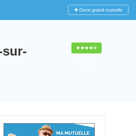
Devis gratuit mutuelle
-sur-
9,2
(100%)
242
votes